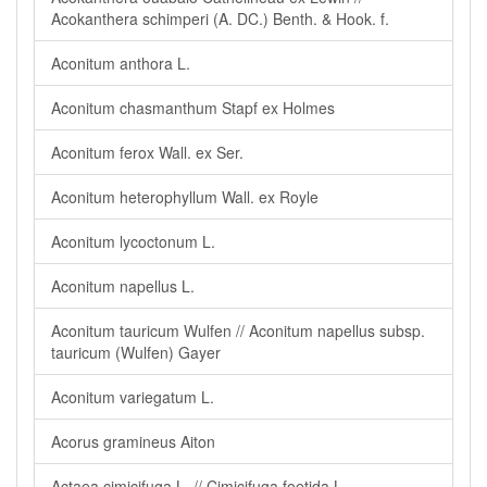
Acokanthera schimperi (A. DC.) Benth. & Hook. f.
Aconitum anthora L.
Aconitum chasmanthum Stapf ex Holmes
Aconitum ferox Wall. ex Ser.
Aconitum heterophyllum Wall. ex Royle
Aconitum lycoctonum L.
Aconitum napellus L.
Aconitum tauricum Wulfen // Aconitum napellus subsp.
tauricum (Wulfen) Gayer
Aconitum variegatum L.
Acorus gramineus Aiton
Actaea cimicifuga L. // Cimicifuga foetida L.