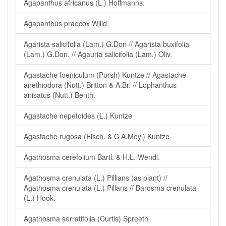
Agapanthus africanus (L.) Hoffmanns.
Agapanthus praecox Willd.
Agarista salicifolia (Lam.) G.Don // Agarista buxifolia
(Lam.) G.Don. // Agauria salicifolia (Lam.) Oliv.
Agastache foeniculum (Pursh) Kuntze // Agastache
anethiodora (Nutt.) Britton & A.Br. // Lophanthus
anisatus (Nutt.) Benth.
Agastache nepetoides (L.) Kuntze
Agastache rugosa (Fisch. & C.A.Mey.) Kuntze
Agathosma cerefolium Bartl. & H.L. Wendl.
Agathosma crenulata (L.) Pillians (as plant) //
Agathosma crenulata (L.) Pillans // Barosma crenulata
(L.) Hook.
Agathosma serratifolia (Curtis) Spreeth