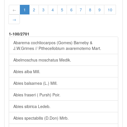
←
1
2
3
4
5
6
7
8
9
10
→
1-100/2701
Abarema cochliocarpos (Gomes) Barneby &
J.W.Grimes // Pithecellobium avaremotemo Mart.
Abelmoschus moschatus Medik.
Abies alba Mill.
Abies balsamea (L.) Mill.
Abies fraseri ( Pursh) Poir.
Abies sibirica Ledeb.
Abies spectabilis (D.Don) Mirb.