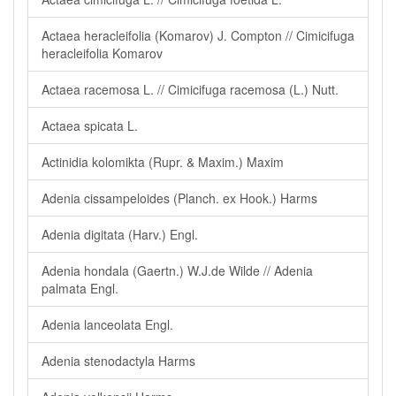
Actaea heracleifolia (Komarov) J. Compton // Cimicifuga
heracleifolia Komarov
Actaea racemosa L. // Cimicifuga racemosa (L.) Nutt.
Actaea spicata L.
Actinidia kolomikta (Rupr. & Maxim.) Maxim
Adenia cissampeloides (Planch. ex Hook.) Harms
Adenia digitata (Harv.) Engl.
Adenia hondala (Gaertn.) W.J.de Wilde // Adenia
palmata Engl.
Adenia lanceolata Engl.
Adenia stenodactyla Harms