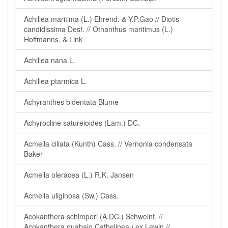
Achillea maritima (L.) Ehrend. & Y.P.Gao // Diotis
candidissima Desf. // Othanthus maritimus (L.)
Hoffmanns. & Link
Achillea nana L.
Achillea ptarmica L.
Achyranthes bidentata Blume
Achyrocline satureioides (Lam.) DC.
Acmella ciliata (Kunth) Cass. // Vernonia condensata
Baker
Acmella oleracea (L.) R.K. Jansen
Acmella uliginosa (Sw.) Cass.
Acokanthera schimperi (A.DC.) Schweinf. //
Acokanthera ouabaio Cathelineau ex Lewin //