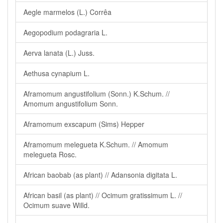
Aegle marmelos (L.) Corrêa
Aegopodium podagraria L.
Aerva lanata (L.) Juss.
Aethusa cynapium L.
Aframomum angustifolium (Sonn.) K.Schum. //
Amomum angustifolium Sonn.
Aframomum exscapum (Sims) Hepper
Aframomum melegueta K.Schum. // Amomum
melegueta Rosc.
African baobab (as plant) // Adansonia digitata L.
African basil (as plant) // Ocimum gratissimum L. //
Ocimum suave Willd.