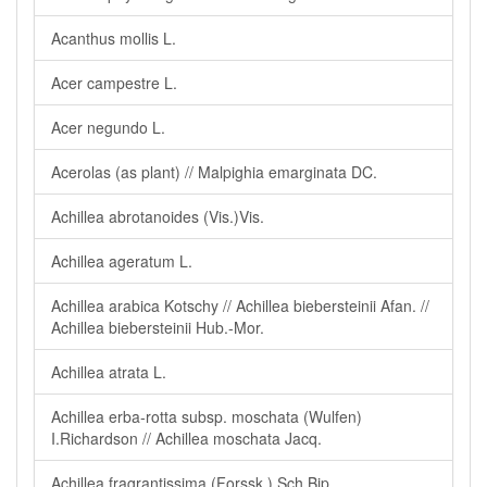
Acanthus mollis L.
Acer campestre L.
Acer negundo L.
Acerolas (as plant) // Malpighia emarginata DC.
Achillea abrotanoides (Vis.)Vis.
Achillea ageratum L.
Achillea arabica Kotschy // Achillea biebersteinii Afan. //
Achillea biebersteinii Hub.-Mor.
Achillea atrata L.
Achillea erba-rotta subsp. moschata (Wulfen)
I.Richardson // Achillea moschata Jacq.
Achillea fragrantissima (Forssk.) Sch.Bip.