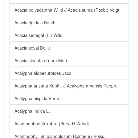
Acacia polyacantha Willd // Acacia suma (Roxb.) Voigt
Acacia rigidula Benth.
Acacia senegal (L.) Willd.
Acacia seyal Delile
Acacia sinuata (Lour.) Merr.
Acalypha alopecuroides Jacq.
Acalypha aristata Kunth. // Acalypha arvensis Poepp.
Acalypha hispida Burm.f.
Acalypha indica L.
Acanthophoenix rubra (Bory) H.Wendl.
Acanthophyllum glandulosum Boinge ex Boiss.