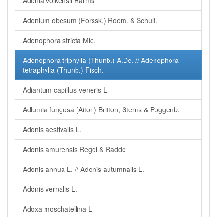
Adenia volkensii Harms
Adenium obesum (Forssk.) Roem. & Schult.
Adenophora stricta Miq.
Adenophora triphylla (Thunb.) A.Dc. // Adenophora
tetraphylla (Thunb.) Fisch.
Adiantum capillus-veneris L.
Adlumia fungosa (Aiton) Britton, Sterns & Poggenb.
Adonis aestivalis L.
Adonis amurensis Regel & Radde
Adonis annua L. // Adonis autumnalis L.
Adonis vernalis L.
Adoxa moschatellina L.